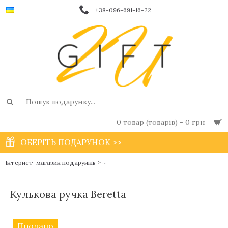
+38-096-691-16-22
0 товар (товарів) - 0 грн
ОБЕРІТЬ ПОДАРУНОК >>
>
>
К
Інтернет-магазин подарунків
Дизайнерські кулькові та перові ручки
Кулькова ручка Beretta
Продано