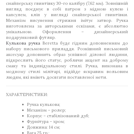
снайперську гвинтівку 30-го калібру (7,62 мм). Зовнішній
вигляд поєднує в собі патрон з мідною кулею і
капсулем, кліп у вигляді снайперської гвинтівки.
Механізм висунення стрижня імітує затвор. Ручка
виготовлена за авторськими ескізами, є абсолютно
унікальною. Оформлення – дизайнерський
подарунковий футляр.
Кулькова ручка
Beretta буде гідним доповненням до
набору письмового приладдя. Розкішний письмовий
аксесуар доповнить образ успішної ділової людини,
підкреслить його статус, роблячи акцент на доброму
смаку та індивідуальному стилі. Ручка, виконана в
модному стилі мілітарі, підійде яскравим вольовим
людям, які вміють досягати поставленої мети.
ХАРАКТЕРИСТИКИ:
Ручка кулькова;
Механізм – ролер;
Корпус – стабілізований дуб;
Фурнітура – хром;
Довжина: 14 см;
Вага 25 гр.;