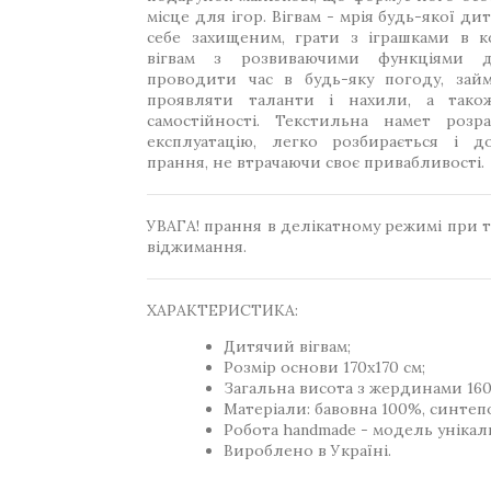
місце для ігор. Вігвам - мрія будь-якої ди
себе захищеним, грати з іграшками в к
вігвам з розвиваючими функціями д
проводити час в будь-яку погоду, зай
проявляти таланти і нахили, а так
самостійності. Текстильна намет розр
експлуатацію, легко розбирається і д
прання, не втрачаючи своє привабливості.
УВАГА! прання в делікатному режимі при т
віджимання.
ХАРАКТЕРИСТИКА:
Дитячий вігвам;
Розмір основи 170х170 см;
Загальна висота з жердинами 160
Матеріали: бавовна 100%, синтеп
Робота handmade - модель унікал
Вироблено в Україні.