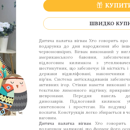
КУПИТ
ШВИДКО КУП
Дитяча палатка вігвам Хто говорить пр
подарунка до дня народження або іншо
червоношкірих. Вігвам виконаний у виг
американського бавовни, забезпече
підлоговим килимком з утеплюваче
шестикутник, що забезпечує їй місткість і
держаки відшліфовані, наконечники 
пір'ям. Система антіскладиванія забезпеч
активних ігор. Стінки намети виконані 
текстилю лимонного відтінку, прикраш
шевронами. Передня панель дек
динозаврів. Підлоговий килимок ут
синтепоном і простеган. На подушці 
поспати. Конструкція легко збирається в 
ваговим.
Дитяча палатка вігвам
Хто говорить п
подарунок малюкові, що формує його осо