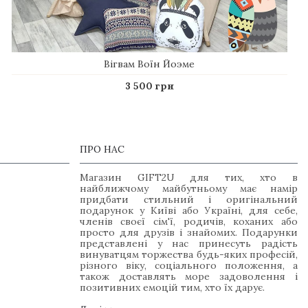
Вігвам Воїн Йоэме
3 500 грн
ПРО НАС
Магазин GIFT2U для тих, хто в
найближчому майбутньому має намір
придбати стильний і оригінальний
подарунок у Київі або Україні, для себе,
членів своєї сім'ї, родичів, коханих або
просто для друзів і знайомих. Подарунки
представлені у нас принесуть радість
винуватцям торжества будь-яких професій,
різного віку, соціального положення, а
також доставлять море задоволення і
позитивних емоцій тим, хто їх дарує.