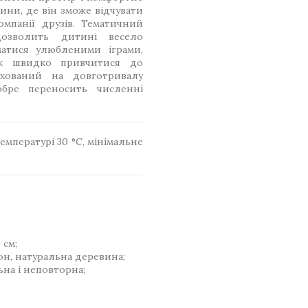
тини, де він зможе відчувати
омпанії друзів. Тематичний
озволить дитині весело
матися улюбленими іграми,
ож швидко привчитися до
ахований на довготривалу
обре переносить численні
емпературі 30 °C, мінімальне
 см;
он, натуральна деревина;
ьна і неповторна;