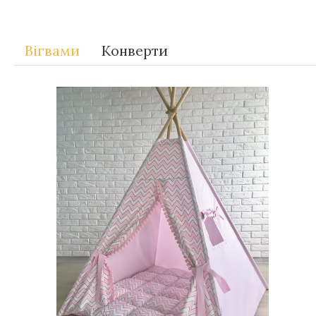
Вігвами
Конверти