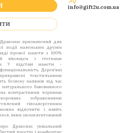
И
info@gift2u.com.ua
ИТИ
о Драконах призначений для
ї події маленьким друзям
ляді ігрової намети з 100%
ний віконцем і стегнами
м. У підставі намети -
 функціональність. Дерев'яні
прикрашені текстильними
ить безпеку малюків під час
з натурального бавовняного
ена контрастними чорними
орована зображеннями
еплений гіпоалергенним
можна відпочити і навіть
чохол, яким укомплектований
ро Драконах унікальний
бистий простір і комфортне