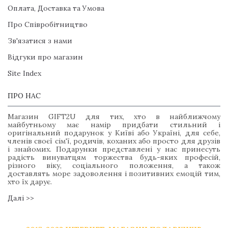
Оплата, Доставка та Умова
Про Співробітництво
Зв'язатися з нами
Відгуки про магазин
Site Index
ПРО НАС
Магазин GIFT2U для тих, хто в найближчому
майбутньому має намір придбати стильний і
оригінальний подарунок у Київі або Україні, для себе,
членів своєї сім'ї, родичів, коханих або просто для друзів
і знайомих. Подарунки представлені у нас принесуть
радість винуватцям торжества будь-яких професій,
різного віку, соціального положення, а також
доставлять море задоволення і позитивних емоцій тим,
хто їх дарує.
Далі >>