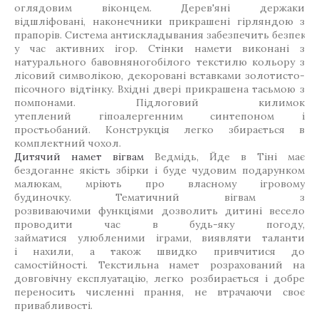
оглядовим віконцем. Дерев'яні держаки
відшліфовані, наконечники прикрашені гірляндою з
прапорів. Система антискладывания забезпечить безпека 
у час активних ігор. Стінки намети виконані з
натурального бавовняногобілого текстилю кольору з
лісовий символікою, декоровані вставками золотисто-
пісочного відтінку. Вхідні двері прикрашена тасьмою з
помпонами. Підлоговий килимок
утеплений гіпоалергенним синтепоном і
простьобаний. Конструкція легко збирається в
комплектний чохол.
Дитячий намет вігвам
Ведмідь, Йде в Тіні має
бездоганне якість збірки і буде чудовим подарунком
малюкам, мріють про власному ігровому
будиночку. Тематичний вігвам з
розвиваючими функціями дозволить дитині весело
проводити час в будь-яку погоду,
займатися улюбленими іграми, виявляти таланти
і нахили, а також швидко привчитися до
самостійності. Текстильна намет розрахований на
довговічну експлуатацію, легко розбирається і добре
переносить численні прання, не втрачаючи своє
привабливості.