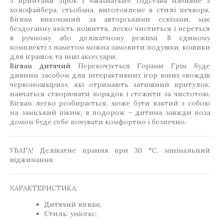
з принтами зірок і «шахматки». Підстава набивне з
холофайбера, стьобана, виготовлене в стилі печворк.
Вігвам виконаний за авторськими ескізами, має
бездоганну якість пошиття, легко чиститься і переться
в ручному або делікатному режимі. В єдиному
комплекті з наметом можна замовити подушки, кошики
для іграшок та інші аксесуари.
Вігвам дитячий
Перекочується Горами Грім буде
дивним засобом для інтерактивних ігор юних «вождів
червоношкірих», які отримають затишний притулок,
навчаться створювати порядок і стежити за чистотою.
Вігвам легко розбирається, може бути взятий з собою
на заміський пікнік, в подорож – дитина завжди поза
домом буде себе почувати комфортно і безпечно.
УВАГА! Делікатне прання при 30 °C, мінімальний
віджимання.
ХАРАКТЕРИСТИКА:
Дитячий вігвам;
Стиль: унісекс;