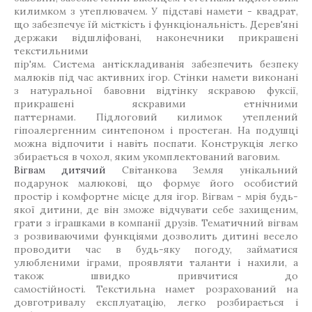
килимком з утеплювачем. У підставі намети - квадрат,
що забезпечує їй місткість і функціональність. Дерев'яні
держаки відшліфовані, наконечники прикрашені
текстильними
пір'ям. Система антіскладиванія забезпечить безпеку
малюків під час активних ігор. Стінки намети виконані
з натуральної бавовни відтінку яскравою фуксії,
прикрашені яскравими етнічними
паттернами. Підлоговий килимок утеплений
гіпоалергенним синтепоном і простеган. На подушці
можна відпочити і навіть поспати. Конструкція легко
збирається в чохол, яким укомплектований ваговим.
Вігвам дитячий
Світанкова Земля унікальний
подарунок малюкові, що формує його особистий
простір і комфортне місце для ігор. Вігвам - мрія будь-
якої дитини, де він зможе відчувати себе захищеним,
грати з іграшками в компанії друзів. Тематичний вігвам
з розвиваючими функціями дозволить дитині весело
проводити час в будь-яку погоду, займатися
улюбленими іграми, проявляти таланти і нахили, а
також швидко привчитися до
самостійності. Текстильна намет розрахований на
довготривалу експлуатацію, легко розбирається і