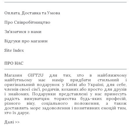
Оплата, Доставка та Умова
Про Співробітництво
Зв'язатися з нами
Відгуки про магазин
Site Index
ПРО НАС
Магазин GIFT2U для тих, хто в найближчому
майбутньому має намір придбати стильний і
оригінальний подарунок у Київі або Україні, для себе,
членів своєї сім'ї, родичів, коханих або просто для друзів
і знайомих. Подарунки представлені у нас принесуть
радість винуватцям торжества будь-яких професій,
різного віку, соціального положення, а також
доставлять море задоволення і позитивних емоцій тим,
хто їх дарує.
Далі >>