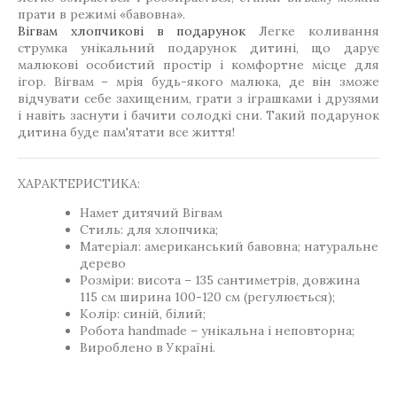
прати в режимі «бавовна».
Вігвам хлопчикові в подарунок
Легке коливання
струмка унікальний подарунок дитині, що дарує
малюкові особистий простір і комфортне місце для
ігор. Вігвам – мрія будь-якого малюка, де він зможе
відчувати себе захищеним, грати з іграшками і друзями
і навіть заснути і бачити солодкі сни. Такий подарунок
дитина буде пам'ятати все життя!
ХАРАКТЕРИСТИКА:
Намет дитячий Вігвам
Стиль: для хлопчика;
Матеріал: американський бавовна; натуральне
дерево
Розміри: висота – 135 сантиметрів, довжина
115 см ширина 100-120 см (регулюється);
Колір: синій, білий;
Робота handmade – унікальна і неповторна;
Вироблено в Україні.