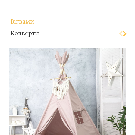
Теги
Gift-for-children
Вігвами
Конверти