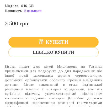
Модель:
046-233
Наявність:
В наявності
3 500 грн
КУПИТИ
ШВИДКО КУПИТИ
Вігвам намет для дітей Мисливець на Татанка
призначений для подарунка до дня народження або
іншої події маленьким друзям червоношкірих,
допоможе організувати особисту ігровий майданчик
дитини. Вігвам виконаний в стилі індіанської
розбірний намети з чотирма жердинами, має 4-х
вугільне підставу, укомплектований підлоговим
килимком, оглядовим віконцем. Дерев'яні держаки
відшліфовані, наконечники захищені текстильними