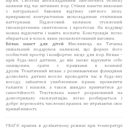
пір'ям. Система антіскладиванія забезпечить безпеку
малюків під час активних ігор. Стінки намети виконані
з натуральної бавовни відтінку світлого піску,
прикрашені контрастними шоколадними етнічними
паттернами. Підлоговий килимок утеплений
гіпоалергенним синтепоном і простеган. На подушці
можна відпочити і навіть поспати. Конструкція легко
збирається в чохол, яким укомплектований ваговим.
Вігвам намет для дітей
Мисливець на Татанка
унікальний подарунок малюкові, що формує його
особистий простір і комфортне місце для ігор. Вігвам -
мрія будь-якої дитини, де він зможе відчувати себе
захищеним, грати з іграшками в компанії
друзів. Тематичний вігвам з розвиваючими функціями
дозволить дитині весело проводити час в будь-яку
погоду, займатися улюбленими іграми, проявляти
таланти і нахили, а також швидко привчитися до
самостійності. Текстильна намет розрахований на
довготривалу експлуатацію, легко розбирається і
добре переносить численні прання, не втрачаючи своє
привабливості.
УВАГА! прання в делікатному режимі при температурі