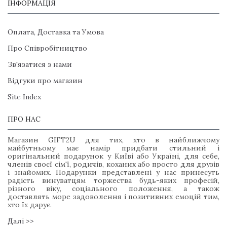
ІНФОРМАЦІЯ
Оплата, Доставка та Умова
Про Співробітництво
Зв'язатися з нами
Відгуки про магазин
Site Index
ПРО НАС
Магазин GIFT2U для тих, хто в найближчому
майбутньому має намір придбати стильний і
оригінальний подарунок у Київі або Україні, для себе,
членів своєї сім'ї, родичів, коханих або просто для друзів
і знайомих. Подарунки представлені у нас принесуть
радість винуватцям торжества будь-яких професій,
різного віку, соціального положення, а також
доставлять море задоволення і позитивних емоцій тим,
хто їх дарує.
Далі >>