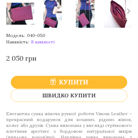
Модель:
040-050
Наявність:
В наявності
2 050 грн
КУПИТИ
ШВИДКО КУПИТИ
Елегантна сумка жіноча ручної роботи Vinous Leather –
прекрасний подарунок для коханих, рідних жінок,
колег або друзів. Сумка виконана у вигляді стрічкового
плетіння aperture з бордовою натуральної шкіри
(лицьова коров'яча). Наплічна ручка виконана з