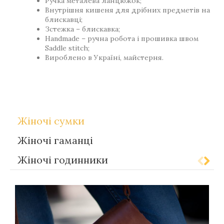
Ручка металева ланцюжок;
Внутрішня кишеня для дрібних предметів на
блискавці;
Зстежка – блискавка;
Handmade – ручна робота і прошивка швом
Saddle stitch;
Вироблено в Україні, майстерня.
Теги
Gift-for-women
Жіночі сумки
Жіночі гаманці
Жіночі годинники