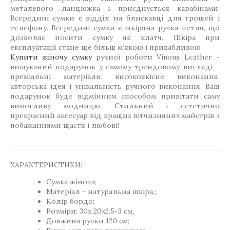
металевого ланцюжка і приєднується карабінами.
Всередині сумки є відділ на блискавці для грошей і
телефону. Всередині сумки є шкіряна ручка-петля, що
дозволяє носити сумку як клатч. Шкіра при
експлуатації стане ще більш м'якою і привабливою
Купити жіночу сумку
ручної роботи Vinous Leather -
вишуканий подарунок у самому трендовому вигляді –
преміальні матеріали, високоякісне виконання,
авторська ідея і унікальність ручного виконання. Ваш
подарунок буде відмінним способом привітати саму
вимогливу модницю. Стильний і естетично
прекрасний аксесуар від кращих вітчизняних майстрів з
побажаннями щастя і любові!
ХАРАКТЕРИСТИКИ:
Сумка жіноча;
Матеріал - натуральна шкіра,;
Колір бордо;
Розміри: 30х 20х2.5-3 см,
Довжина ручки 120 см;