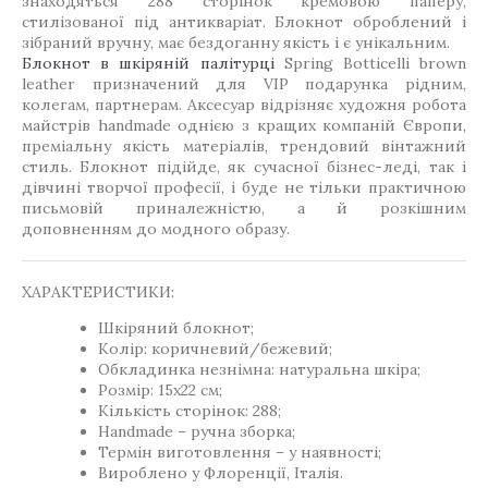
знаходяться 288 сторінок кремовою паперу,
стилізованої під антикваріат. Блокнот оброблений і
зібраний вручну, має бездоганну якість і є унікальним.
Блокнот в шкіряній палітурці
Spring Botticelli brown
leather призначений для VIP подарунка рідним,
колегам, партнерам. Аксесуар відрізняє художня робота
майстрів handmade однією з кращих компаній Європи,
преміальну якість матеріалів, трендовий вінтажний
стиль. Блокнот підійде, як сучасної бізнес-леді, так і
дівчині творчої професії, і буде не тільки практичною
письмовій приналежністю, а й розкішним
доповненням до модного образу.
ХАРАКТЕРИСТИКИ:
Шкіряний блокнот;
Колір: коричневий/бежевий;
Обкладинка незнімна: натуральна шкіра;
Розмір: 15х22 см;
Кількість сторінок: 288;
Handmade – ручна зборка;
Термін виготовлення – у наявності;
Вироблено у Флоренції, Італія.