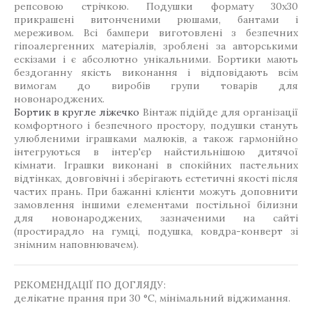
репсовою стрічкою. Подушки формату 30х30
прикрашені витонченими рюшами, бантами і
мереживом. Всі бампери виготовлені з безпечних
гіпоалергенних матеріалів, зроблені за авторськими
ескізами і є абсолютно унікальними. Бортики мають
бездоганну якість виконання і відповідають всім
вимогам до виробів групи товарів для
новонароджених.
Бортик в кругле ліжечко
Вінтаж підійде для організації
комфортного і безпечного простору, подушки стануть
улюбленими іграшками малюків, а також гармонійно
інтегруються в інтер'єр найстильнішою дитячої
кімнати. Іграшки виконані в спокійних пастельних
відтінках, довговічні і зберігають естетичні якості після
частих прань. При бажанні клієнти можуть доповнити
замовлення іншими елементами постільної білизни
для новонароджених, зазначеними на сайті
(простирадло на гумці, подушка, ковдра-конверт зі
знімним наповнювачем).
РЕКОМЕНДАЦІЇ ПО ДОГЛЯДУ:
делікатне прання при 30 °C, мінімальний віджимання.