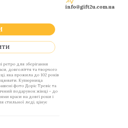
info@gift2u.com.ua
И
ИТИ
і ретро для зберігання
си, довголіття та творчого
ці, яка прожила до 102 років
анцювати. Купюрница
ашені фото Доріс Тревіс та
ичний подарунок жінці – до
ями краси на довгі роки і
я стильної леді, цінує