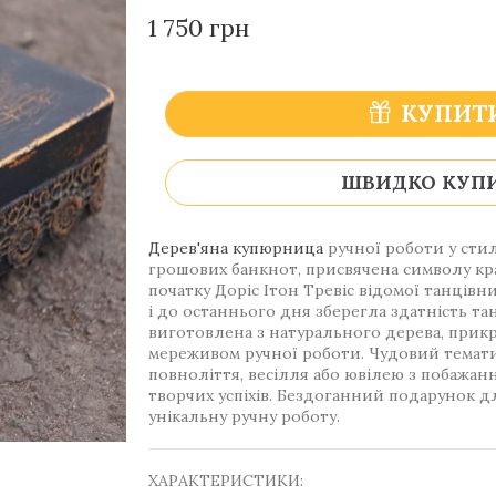
1 750 грн
КУПИТ
ШВИДКО КУП
Дерев'яна купюрница
ручної роботи у стил
грошових банкнот, присвячена символу кра
початку Доріс Ітон Тревіс відомої танцівни
і до останнього дня зберегла здатність т
виготовлена з натурального дерева, прикр
мереживом ручної роботи. Чудовий темат
повноліття, весілля або ювілею з побажанн
творчих успіхів. Бездоганний подарунок дл
унікальну ручну роботу.
ХАРАКТЕРИСТИКИ: