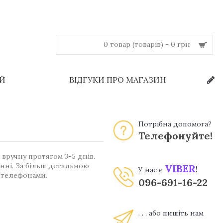
0 товар (товарів) - 0 грн
ЕЙ
ВІДГУКИ ПРО МАГАЗИН
Потрібна допомога?
Телефонуйте!
вручну протягом 3-5 днів.
енні. За більш детальною
VIBER
!
У нас є
 телефонами.
096-691-16-22
. . . або пишіть нам