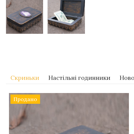
Теги
Gift-for-women
Скриньки
Настільні годинники
Ново
Продано