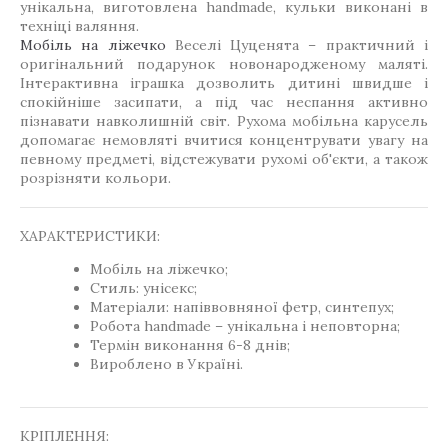
унікальна, виготовлена handmade, кульки виконані в
техніці валяння.
Мобіль на ліжечко
Веселі Цуценята – практичний і
оригінальний подарунок новонародженому маляті.
Інтерактивна іграшка дозволить дитині швидше і
спокійніше засипати, а під час неспання активно
пізнавати навколишній світ. Рухома мобільна карусель
допомагає немовляті вчитися концентрувати увагу на
певному предметі, відстежувати рухомі об'єкти, а також
розрізняти кольори.
ХАРАКТЕРИСТИКИ:
Мобіль на ліжечко;
Стиль: унісекс;
Матеріали: напіввовняної фетр, синтепух;
Робота handmade – унікальна і неповторна;
Термін виконання 6-8 днів;
Вироблено в Україні.
КРІПЛЕННЯ: