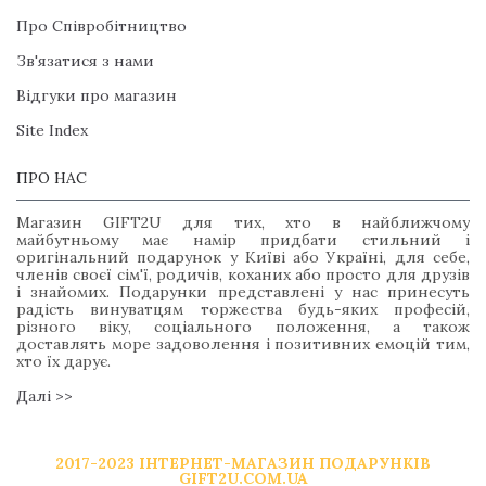
Про Співробітництво
Зв'язатися з нами
Відгуки про магазин
Site Index
ПРО НАС
Магазин GIFT2U для тих, хто в найближчому
майбутньому має намір придбати стильний і
оригінальний подарунок у Київі або Україні, для себе,
членів своєї сім'ї, родичів, коханих або просто для друзів
і знайомих. Подарунки представлені у нас принесуть
радість винуватцям торжества будь-яких професій,
різного віку, соціального положення, а також
доставлять море задоволення і позитивних емоцій тим,
хто їх дарує.
Далі >>
2017-2023 ІНТЕРНЕТ-МАГАЗИН ПОДАРУНКІВ
GIFT2U.COM.UA