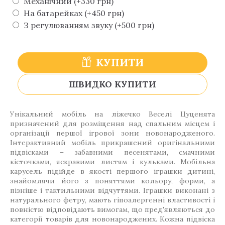
Механічний (+330 грн)
На батарейках (+450 грн)
З регулюванням звуку (+500 грн)
КУПИТИ
ШВИДКО КУПИТИ
Унікальний мобіль на ліжечко Веселі Цуценята
призначений для розміщення над спальним місцем і
організації першої ігрової зони новонародженого.
Інтерактивний мобіль прикрашений оригінальними
підвісками – забавними песенятами, смачними
кісточками, яскравими листям і кульками. Мобільна
карусель підійде в якості першого іграшки дитині,
знайомлячи його з поняттями кольору, форми, а
пізніше і тактильними відчуттями. Іграшки виконані з
натурального фетру, мають гіпоалергенні властивості і
повністю відповідають вимогам, що пред'являються до
категорії товарів для новонароджених. Кожна підвіска