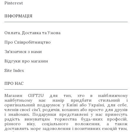
Pinterest
ІНФОРМАЦІЯ
Оплата, Доставка та Умова
Про Співробітництво
Зв'язатися з нами
Відгуки про магазин
Site Index
ПРО НАС
Магазин GIFT2U для тих, хто в найближчому
майбутньому має намір придбати стильний і
оригінальний подарунок у Київі або Україні, для себе,
членів своєї сім'ї, родичів, коханих або просто для друзів
і знайомих. Подарунки представлені у нас принесуть
радість винуватцям торжества будь-яких професій,
різного віку, соціального положення, а також
доставлять море задоволення і позитивних емоцій тим,