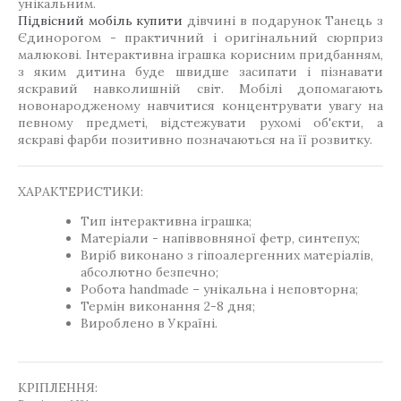
унікальним.
Підвісний мобіль купити
дівчині в подарунок Танець з
Єдинорогом - практичний і оригінальний сюрприз
малюкові. Інтерактивна іграшка корисним придбанням,
з яким дитина буде швидше засипати і пізнавати
яскравий навколишній світ. Мобілі допомагають
новонародженому навчитися концентрувати увагу на
певному предметі, відстежувати рухомі об'єкти, а
яскраві фарби позитивно позначаються на її розвитку.
ХАРАКТЕРИСТИКИ:
Тип інтерактивна іграшка;
Матеріали - напіввовняної фетр, синтепух;
Виріб виконано з гіпоалергенних матеріалів,
абсолютно безпечно;
Робота handmade – унікальна і неповторна;
Термін виконання 2-8 дня;
Вироблено в Україні.
КРІПЛЕННЯ: