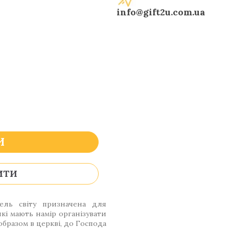
info@gift2u.com.ua
И
ИТИ
ель світу призначена для
кі мають намір організувати
образом в церкві, до Господа