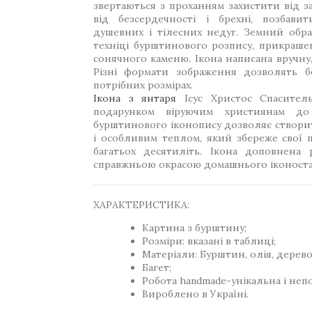
звертаються з проханням захистити від за
від безсердечності і брехні, позбави
душевних і тілесних недуг. Земний обра
техніці бурштинового розпису, прикраш
сонячного каменю. Ікона написана вручну
Різні формати зображення дозволять бе
потрібних розмірах.
Ікона з янтаря
Ісус Христос Спаситель
подарунком віруючим християнам до 
бурштинового іконопису дозволяє створит
і особливим теплом, який збереже свої п
багатьох десятиліть. Ікона доповнена 
справжньою окрасою домашнього іконостасу
ХАРАКТЕРИСТИКА:
Картина з бурштину;
Розміри: вказані в таблиці;
Матеріали: Бурштин, олія, дерево
Багет;
Робота handmade-унікальна і неп
Вироблено в Україні.