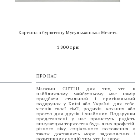
Картина з бурштину Мусульманська Мечеть
1 300 грн
ПРО НАС
Магазин GIFT2U для тих, хто в
найближчому майбутньому має намір
придбати стильний і оригінальний
подарунок у Київі або Україні, для себе,
членів своєї сім'ї, родичів, коханих або
просто для друзів і знайомих. Подарунки
представлені у нас принесуть радість
винуватцям торжества будь-яких професій,
різного віку, соціального положення, а
також доставлять море задоволення і
позитивних емоцій тим, хто їх дарує.