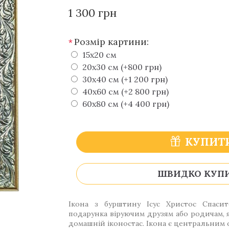
1 300 грн
Розмір картини:
*
15х20 см
20х30 см (+800 грн)
30х40 см (+1 200 грн)
40х60 см (+2 800 грн)
60х80 см (+4 400 грн)
КУПИТ
ШВИДКО КУП
Ікона з бурштину Ісус Христос Спасит
подарунка віруючим друзям або родичам, я
домашній іконостас. Ікона є центральним 