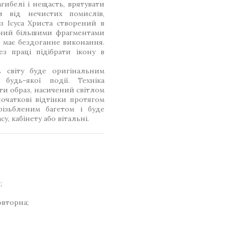
гибелі і нещасть, врятувати
ти від нечистих помислів,
з Ісуса Христа створений в
ений більшими фрагментами
, має бездоганне виконання.
з праці підібрати ікону в
 світу буде оригінальним
будь-якої події. Техніка
и образ, насичений світлом
очаткові відтінки протягом
різьбленим багетом і буде
, кабінету або вітальні.
;
овторна;