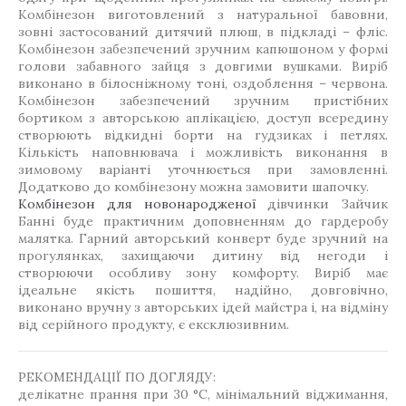
Комбінезон виготовлений з натуральної бавовни,
зовні застосований дитячий плюш, в підкладі – фліс.
Комбінезон забезпечений зручним капюшоном у формі
голови забавного зайця з довгими вушками. Виріб
виконано в білосніжному тоні, оздоблення – червона.
Комбінезон забезпечений зручним пристібних
бортиком з авторською аплікацією, доступ всередину
створюють відкидні борти на гудзиках і петлях.
Кількість наповнювача і можливість виконання в
зимовому варіанті уточнюється при замовленні.
Додатково до комбінезону можна замовити шапочку.
Комбінезон для новонародженої
дівчинки Зайчик
Банні буде практичним доповненням до гардеробу
малятка. Гарний авторський конверт буде зручний на
прогулянках, захищаючи дитину від негоди і
створюючи особливу зону комфорту. Виріб має
ідеальне якість пошиття, надійно, довговічно,
виконано вручну з авторських ідей майстра і, на відміну
від серійного продукту, є ексклюзивним.
РЕКОМЕНДАЦІЇ ПО ДОГЛЯДУ:
делікатне прання при 30 °C, мінімальний віджимання,