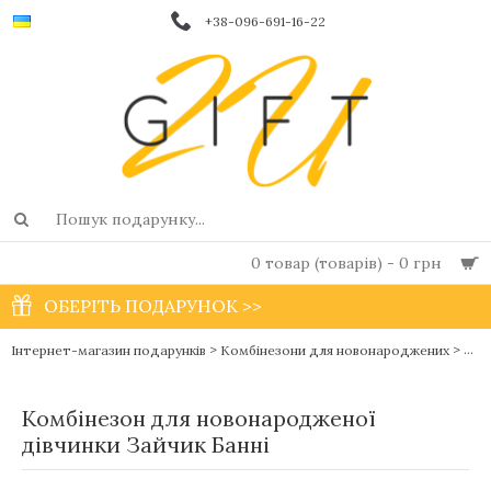
+38-096-691-16-22
0 товар (товарів) - 0 грн
ОБЕРІТЬ ПОДАРУНОК >>
>
>
Ком
Інтернет-магазин подарунків
Комбінезони для новонароджених
Комбінезон для новонародженої
дівчинки Зайчик Банні