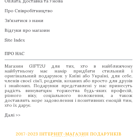
Оплата, Доставка та Умова
Про Співробітництво
Зв'язатися з нами
Відгуки про магазин
Site Index
ПРО НАС
Магазин GIFT2U для тих, хто в найближчому
майбутньому має намір придбати стильний і
оригінальний подарунок у Київі або Україні, для себе,
членів своєї сім'ї, родичів, коханих або просто для друзів
і знайомих. Подарунки представлені у нас принесуть
радість винуватцям торжества будь-яких професій,
різного віку, соціального положення, а також
доставлять море задоволення і позитивних емоцій тим,
хто їх дарує.
Далі >>
2017-2023 ІНТЕРНЕТ-МАГАЗИН ПОДАРУНКІВ