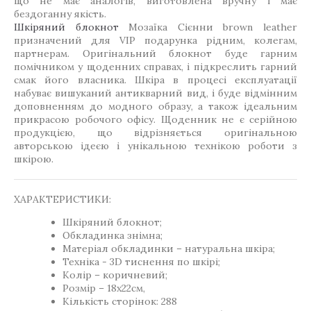
що не має аналогів, виготовлена вручну і має
бездоганну якість.
Шкіряний блокнот
Мозаїка Сієнни brown leather
призначений для VIP подарунка рідним, колегам,
партнерам. Оригінальний блокнот буде гарним
помічником у щоденних справах, і підкреслить гарний
смак його власника. Шкіра в процесі експлуатації
набуває вишуканий антикварний вид, і буде відмінним
доповненням до модного образу, а також ідеальним
прикрасою робочого офісу. Щоденник не є серійною
продукцією, що відрізняється оригінальною
авторською ідеєю і унікальною технікою роботи з
шкірою.
ХАРАКТЕРИСТИКИ:
Шкіряний блокнот;
Обкладинка знімна;
Матеріал обкладинки – натуральна шкіра;
Техніка - 3D тиснення по шкірі;
Колір – коричневий;
Розмір – 18х22см,
Кількість сторінок: 288