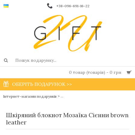
+38-096-691-16-22
0 товар (товарів) - 0 грн
ОБЕРІТЬ ПОДАРУНОК >>
>
Інтернет-магазин подарунків
Чоловічі фірмові блокноти і щоденники в
Шкіряний блокнот Мозаїка Сієнни brown
leather