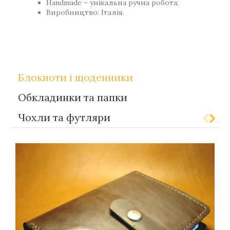
Handmade – унікальна ручна робота;
Виробництво: Італія.
,
Теги
Gift-for-men
Gift-for-women
Блокноти і щоденники
Обкладинки та папки
Чохли та футляри