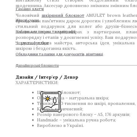
вінтажному стилі створює бездоганний благ
щоденника. Аксесуар доповнено знімним змінним бло
Гаманці, клатчі
Чоловічий
шкіряний блокнот
AMULET brown leather 
Жіночі сумки
трендовим пам'ятним даром дорогим і улюбленим л
стильний подарунок для колег або друзів-бізнесм
Набори для письма та каліграфії
помічник при переговорах з партнерами, план
розпорядку і етапів у досягненні успіху. Ваш подарун
– ручна робота майстра, авторська ідея, унікальна
Чохли та футляри
шкірою і бездоганна якість.
Обкладинки та папки для документів, візитниці
Дизайнерські блокноти
Дизайн / Інтер'єр / Декор
ХАРАКТЕРИСТИКИ:
Шкіряний блокнот;
Обкладинка – натуральна шкіра;
Техніка - 3D тиснення по шкірі, пропалення,
Колір – коричневий;
Розмір паперового блоку – А5, 176 аркушів;
Handmade – унікальна ручна робота;
Вироблено в Україні.