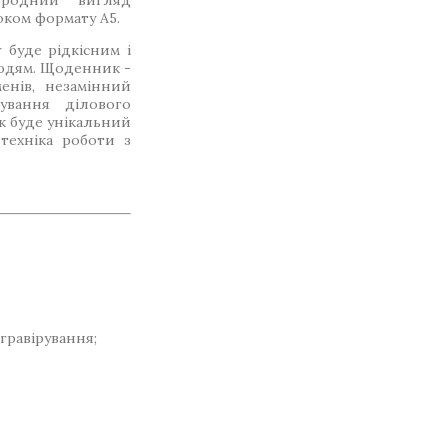
ородний вигляд
ком формату А5.
буде рідкісним і
юдям. Щоденник -
енів, незамінний
ування ділового
ок буде унікальний
 техніка роботи з
 гравірування;