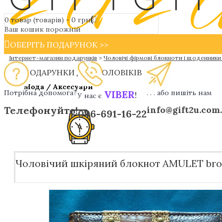
0 товар (товарів) - 0 грн
Ваш кошик порожній
ОБЕРІТЬ ПОДАРУНОК >>
Інтернет-магазин подарунків
>
Чоловічі фірмові блокноти і щоденники
ПОДАРУНКИ ДЛЯ ЧОЛОВІКІВ
Мода / Аксесуари
Потрібна допомога?
VIBER
. . . або пишіть нам
!
У нас є
Телефонуйте!
info@gift2u.com
096-691-16-22
Чоловічий шкіряний блокнот AMULET bro
Дизайнерськи ручки
Чоловічі наручні годинники