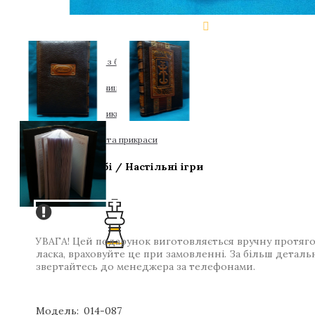
Ікони та картини з бурштину
Скриньки і купюрниці
Настільні годинники
Ялинкові іграшки та прикраси
Розваги / Хобі / Настільні ігри
УВАГА! Цей подарунок виготовляється вручну протягом
ласка, враховуйте це при замовленні. За більш детал
звертайтесь до менеджера за телефонами.
Модель:
014-087