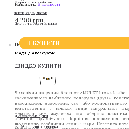
Шкіряні фотоальбоми
Наявність:
В наявності
Фляги, чарки, чашки
4 200 грн
Сімейні та Родовід книги
+
КУПИТИ
ПОДАРУНКИ ДЛЯ ЖІНОК
Мода / Аксесуари
ШВИДКО КУПИТИ
Чоловічий шкіряний блокнот AMULET brown leather
ексклюзивного пам'ятного подарунка друзям, колега
народження, новорічних свят або корпоративного
виготовлений з кількох видів натуральної шкі
мексиканським амулетом, що оберігає власника
Дизайнерські ручки
латунною фурнітурою. Чорніння, пропалення, от
щоденнику особливий стиль і шарм. Невелика потер
Жіночі наручні годинники