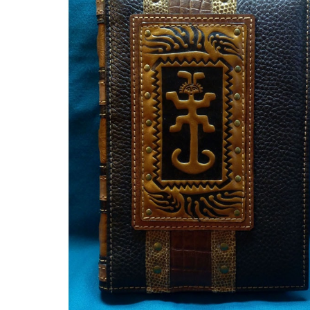
Набори для письма та каліграфії
Чохли та футляри
Фляги, чарки, чашки
Обкладинки та папки для документів, візитниці
Гаманці, портмоне і клатчі
Чоловічі сумки
Зошити та щоденники
Ремені
Дизайн / Інтер'єр / Декор