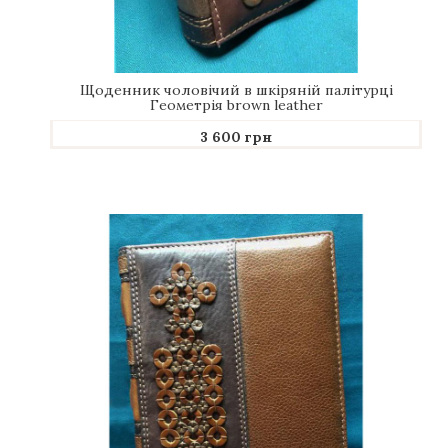
Сімейні та Родовід книги
+
ПОДАРУНКИ ДЛЯ ДІТЕЙ
Щоденник чоловічий в шкіряній палітурці
Геометрія brown leather
Діти від 0 до 2 років
3 600 грн
Підвісні іграшки-мобілі
Бортики
Кокони
Килимки
Матраци
Вігвами
Конверти для новонароджених
Хрестильні набори