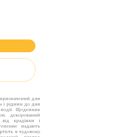
 призначений для
м і рідним до дня
 події. Щоденник
ри, декорований
 від крадіжки і
тенение надають
тість в чудовому