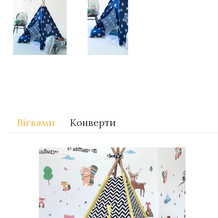
Теги
Gift-for-children
Вігвами
Конверти