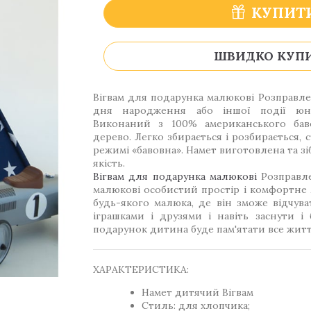
КУПИТ
ШВИДКО КУП
Вігвам для подарунка малюкові Розправле
дня народження або іншої події юно
Виконаний з 100% американського бав
дерево. Легко збирається і розбирається, 
режимі «бавовна». Намет виготовлена та зі
якість.
Вігвам для подарунка малюкові
Розправле
малюкові особистий простір і комфортне м
будь-якого малюка, де він зможе відчува
іграшками і друзями і навіть заснути і
подарунок дитина буде пам'ятати все житт
ХАРАКТЕРИСТИКА:
Намет дитячий Вігвам
Стиль: для хлопчика;