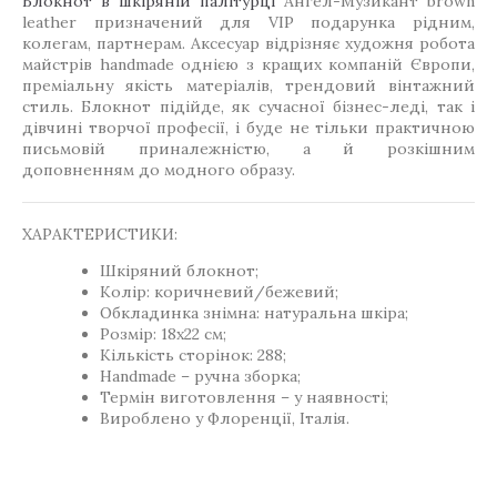
Блокнот в шкіряній палітурці
Ангел-Музикант brown
leather призначений для VIP подарунка рідним,
колегам, партнерам. Аксесуар відрізняє художня робота
майстрів handmade однією з кращих компаній Європи,
преміальну якість матеріалів, трендовий вінтажний
стиль. Блокнот підійде, як сучасної бізнес-леді, так і
дівчині творчої професії, і буде не тільки практичною
письмовій приналежністю, а й розкішним
доповненням до модного образу.
ХАРАКТЕРИСТИКИ:
Шкіряний блокнот;
Колір: коричневий/бежевий;
Обкладинка знімна: натуральна шкіра;
Розмір: 18х22 см;
Кількість сторінок: 288;
Handmade – ручна зборка;
Термін виготовлення – у наявності;
Вироблено у Флоренції, Італія.