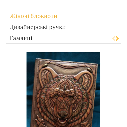
Теги
Gift-for-women
Жіночі блокноти
Дизайнерські ручки
Гаманці