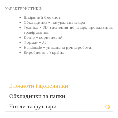
ХАРАКТЕРИСТИКИ:
Шкіряний блокнот;
Обкладинка – натуральна шкіра;
Техніка - 3D тиснення по шкірі, пропалення,
гравірування;
Колір – коричневий;
Формат – А5,
Handmade – унікальна ручна робота;
Вироблено в Україні.
,
Теги
Gift-for-men
Gift-for-women
Блокноти і щоденники
Обкладинки та папки
Чохли та футляри