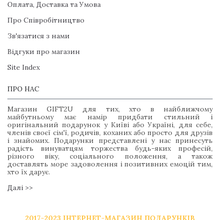
Оплата, Доставка та Умова
Про Співробітництво
Зв'язатися з нами
Відгуки про магазин
Site Index
ПРО НАС
Магазин GIFT2U для тих, хто в найближчому
майбутньому має намір придбати стильний і
оригінальний подарунок у Київі або Україні, для себе,
членів своєї сім'ї, родичів, коханих або просто для друзів
і знайомих. Подарунки представлені у нас принесуть
радість винуватцям торжества будь-яких професій,
різного віку, соціального положення, а також
доставлять море задоволення і позитивних емоцій тим,
хто їх дарує.
Далі >>
2017-2023 ІНТЕРНЕТ-МАГАЗИН ПОДАРУНКІВ