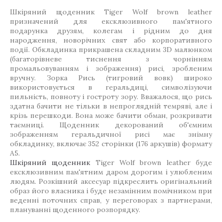
Шкіряний щоденник Tiger Wolf brown leather
призначений для ексклюзивного пам'ятного
подарунка друзям, колегам і рідним до дня
народження, новорічних свят або корпоративного
події. Обкладинка прикрашена складним 3D малюнком
(багаторівневе тиснення з чорнінням
промальовуванням і зображення) рисі, зробленим
вручну. Зорка Рись (тигровий вовк) широко
використовується в геральдиці, символізуючи
пильність, повноту і гостроту зору. Вважалося, що рись
здатна бачити не тільки в непроглядній темряві, але і
крізь перешкоди. Вона може бачити обман, розкривати
таємниці. Щоденник декорований об'ємним
зображенням геральдичної рисі має знімну
обкладинку, включає 352 сторінки (176 аркушів) формату
А5.
Шкіряний щоденник
Tiger Wolf brown leather буде
ексклюзивним пам'ятним даром дорогим і улюбленим
людям. Розкішний аксесуар підкреслить оригінальний
образ його власника і буде незамінним помічником при
веденні поточних справ, у переговорах з партнерами,
плануванні щоденного розпорядку.