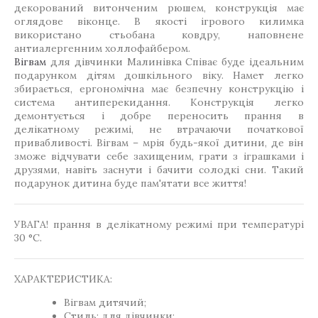
декорований витонченим рюшем, конструкція має
оглядове віконце. В якості ігрового килимка
використано стьобана ковдру, наповнене
антиалергенним холлофайбером.
Вігвам
для дівчинки Малинівка Співає буде ідеальним
подарунком дітям дошкільного віку. Намет легко
збирається, ергономічна має безпечну конструкцію і
система антиперекидання. Конструкція легко
демонтується і добре переносить прання в
делікатному режимі, не втрачаючи початкової
привабливості. Вігвам – мрія будь-якої дитини, де він
зможе відчувати себе захищеним, грати з іграшками і
друзями, навіть заснути і бачити солодкі сни. Такий
подарунок дитина буде пам'ятати все життя!
УВАГА! прання в делікатному режимі при температурі
30 °C.
ХАРАКТЕРИСТИКА:
Вігвам дитячий;
Стиль: для дівчинки;